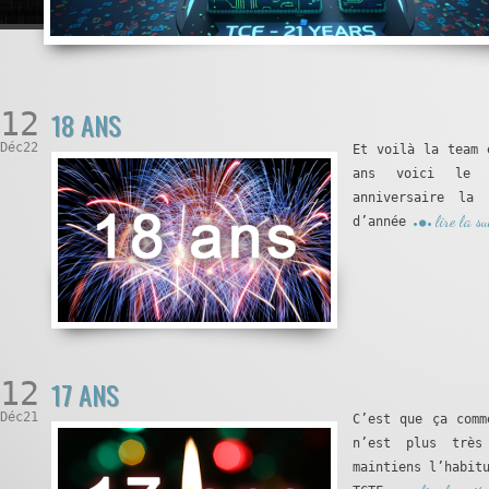
12
18 ANS
Déc22
Et voilà la team 
ans voici le p
anniversaire la
lire la su
d’année
12
17 ANS
Déc21
C’est que ça comm
n’est plus très
maintiens l’habit