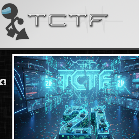
21 ANS
Une no
la tea
axée p
Delta 
vous ê
une so
joyeux