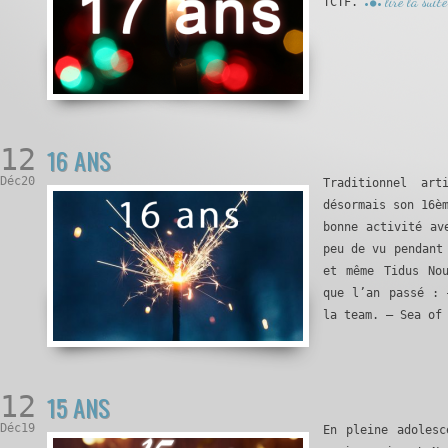
lire la suite
TCTF.
12
16 ANS
Déc20
Traditionnel ar
désormais son 16è
bonne activité av
peu de vu pendant
et même Tidus No
que l’an passé : 
la team. – Sea of
12
15 ANS
Déc19
En pleine adolesc