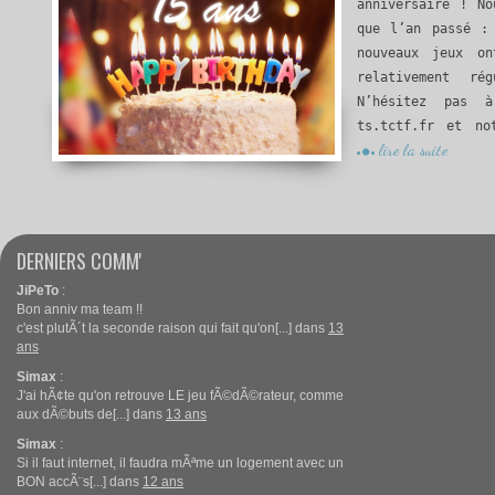
anniversaire ! No
que l’an passé :
nouveaux jeux o
relativement ré
N’hésitez pas 
ts.tctf.fr et no
lire la suite
DERNIERS COMM'
JiPeTo
:
Bon anniv ma team !!
c'est plutÃ´t la seconde raison qui fait qu'on[...] dans
13
ans
Simax
:
J'ai hÃ¢te qu'on retrouve LE jeu fÃ©dÃ©rateur, comme
aux dÃ©buts de[...] dans
13 ans
Simax
:
Si il faut internet, il faudra mÃªme un logement avec un
BON accÃ¨s[...] dans
12 ans